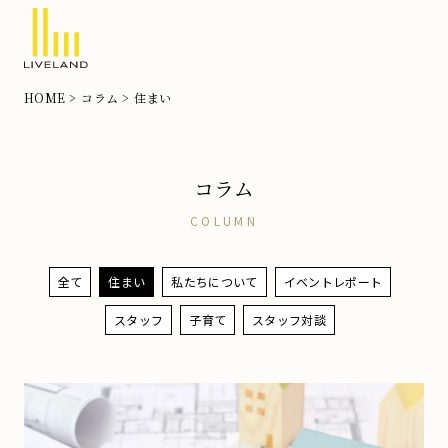
北
HOME
コラム
住まい
摂
の
注
コラム
文
住
COLUMN
宅
な
全て
住まい
私たちについて
イベントレポート
ら
スタッフ
子育て
スタッフ対談
リ
ブ
ラ
ン
ド