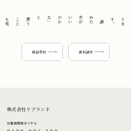
と
「
諦
め
た
方
が
い
い
の
か
な
」
思
う
こ
と
も
気
に
せ
ずに
。
相談予約
資料請求
株式会社リブランド
お客様専用ダイヤル