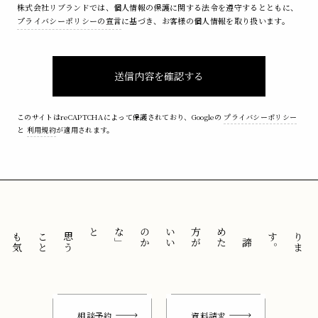
株式会社リブランドでは、個人情報の保護に関する法令を遵守するとともに、
プライバシーポリシーの宣言
に基づき、お客様の個人情報を取り扱います。
送信内容を確認する
このサイトはreCAPTCHAによって保護されており、Googleの
プライバシーポリシー
と
利用規約
が適用されます。
と
「
諦
め
た
方
が
い
い
の
か
な
」
思
う
こ
と
も
気
に
せ
ずに
。
相談予約
資料請求