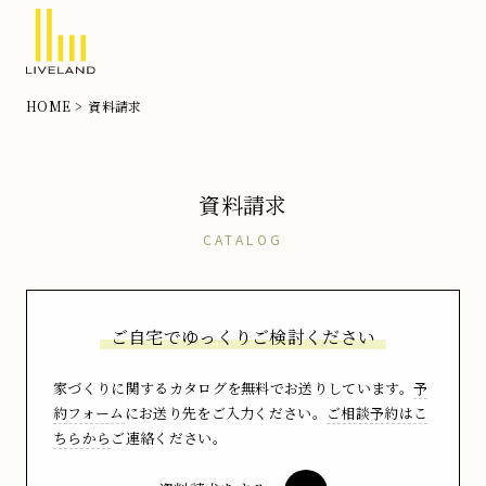
北
HOME
資料請求
摂
の
注
資料請求
文
住
CATALOG
宅
な
ら
ご自宅でゆっくりご検討ください
リ
家づくりに関するカタログを無料でお送りしています。
予
ブ
約フォーム
にお送り先をご入力ください。
ご相談予約はこ
ラ
ちらから
ご連絡ください。
ン
ド