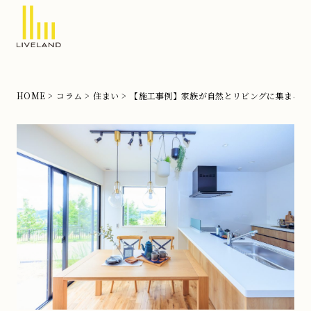
北
摂
の
HOME
コラム
住まい
【施工事例】家族が自然とリビングに集まる平
注
文
住
宅
な
ら
リ
ブ
ラ
ン
ド