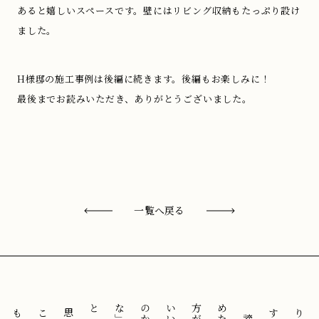
あると嬉しいスペースです。壁にはリビング収納もたっぷり設け
ました。
H様邸の施工事例は後編に続きます。後編もお楽しみに！
最後までお読みいただき、ありがとうございました。
一覧へ戻る
と
「
諦
め
た
方
が
い
い
の
か
な
」
思
う
こ
と
も
気
に
せ
ずに
。