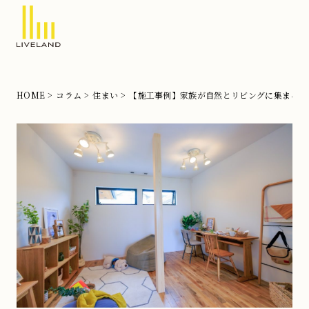
北
摂
の
HOME
コラム
住まい
【施工事例】家族が自然とリビングに集まる平
注
文
住
宅
な
ら
リ
ブ
ラ
ン
ド