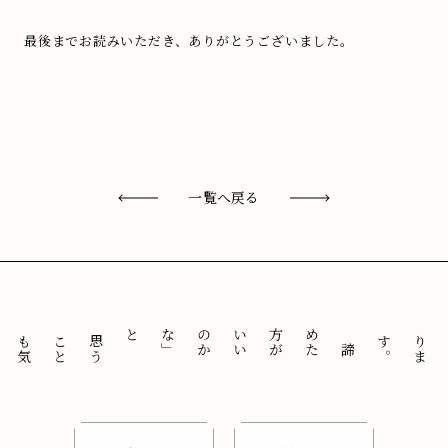
最後までお読みいただき、ありがとうございました。
一覧へ戻る
と
「
諦
め
た
方
が
い
い
の
か
な
」
思
う
こ
と
も
気
に
せ
ずに
。