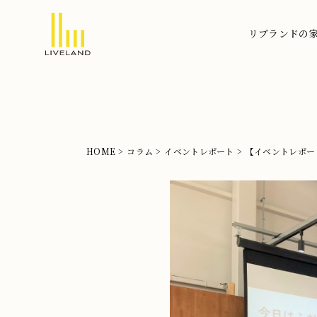
リブランドの
北
摂
の
注
文
HOME
コラム
イベントレポート
【イベントレポー
住
宅
な
ら
リ
ブ
ラ
ン