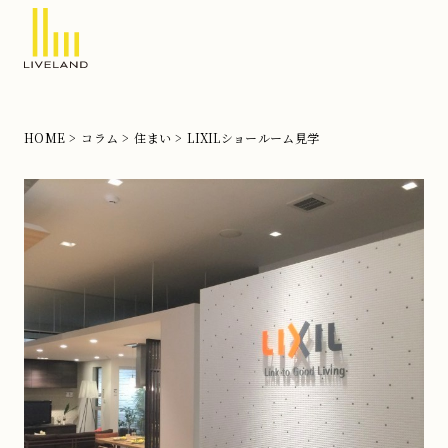
北
摂
の
HOME
コラム
住まい
LIXILショールーム見学
注
文
住
宅
な
ら
リ
ブ
ラ
ン
ド