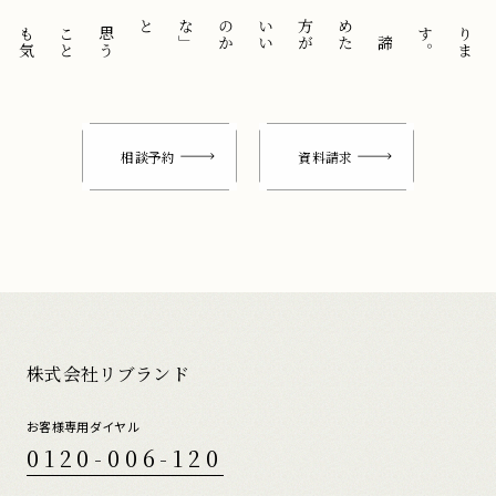
と
「
諦
め
た
方
が
い
い
の
か
な
」
思
う
こ
と
も
気
に
せ
ずに
。
相談予約
資料請求
株式会社リブランド
お客様専用ダイヤル
0120-006-120