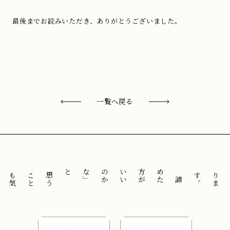
最後までお読みいただき、ありがとうございました。
一覧へ戻る
と
「
諦
め
た
方
が
い
い
の
か
な
」
思
う
こ
と
も
気
に
せ
ずに
。