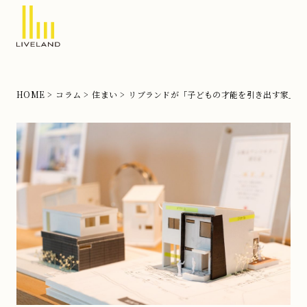
北
摂
の
HOME
コラム
住まい
リブランドが「子どもの才能を引き出す家」を
注
文
住
宅
な
ら
リ
ブ
ラ
ン
ド