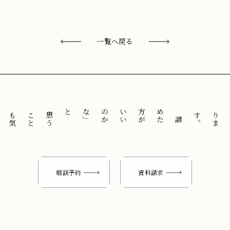
一覧へ戻る
と
「
諦
め
た
方
が
い
い
の
か
な
」
思
う
こ
と
も
気
に
せ
ずに
。
相談予約
資料請求