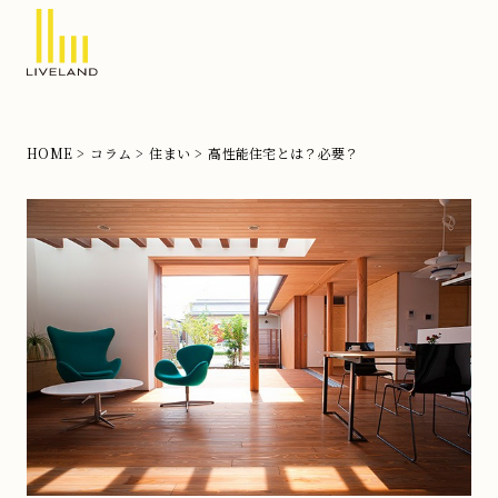
北
摂
の
HOME
コラム
住まい
高性能住宅とは？必要？
注
文
住
宅
な
ら
リ
ブ
ラ
ン
ド