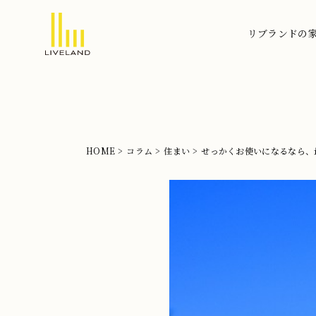
リブランドの
北
摂
の
注
文
HOME
コラム
住まい
せっかくお使いになるなら、
住
宅
な
ら
リ
ブ
ラ
ン