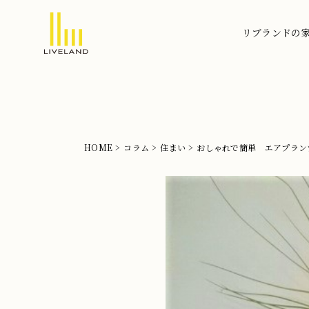
リブランドの
北
摂
の
注
文
HOME
コラム
住まい
おしゃれで簡単 エアプラン
住
宅
な
ら
リ
ブ
ラ
ン