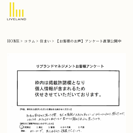
北
摂
の
HOME
コラム
住まい
【お客様のお声】アンケート直筆公開中
注
文
住
宅
な
ら
リ
ブ
ラ
ン
ド