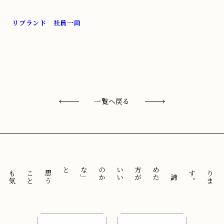
リブランド 社員一同
一覧へ戻る
と
「
諦
め
た
方
が
い
い
の
か
な
」
思
う
こ
と
も
気
に
せ
ずに
。