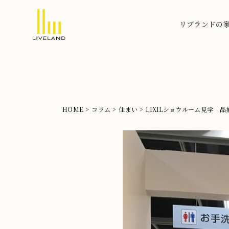
リブランドの
北
摂
の
注
文
HOME
コラム
住まい
LIXILショウルーム見学 
住
宅
な
ら
リ
ブ
ラ
ン