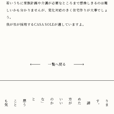
若いうちに家族計画や介護が必要なところまで想像しきるのは難
しいかも分かりませんが、変化対応のきく住宅作りが大事でしょ
う。
我が社が採用するCASA SOLEが適していますよ。
一覧へ戻る
と
「
諦
め
た
方
が
い
い
の
か
な
」
思
う
こ
と
も
気
に
せ
ずに
。