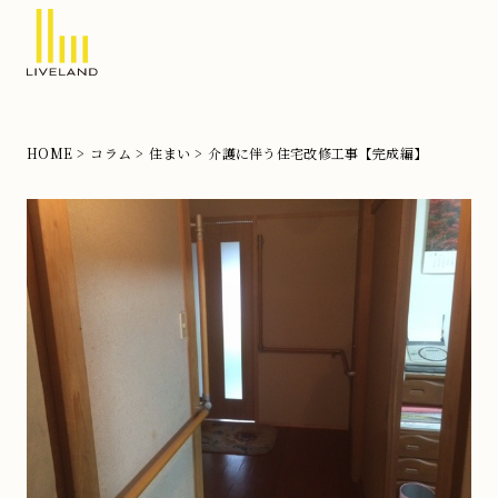
北
摂
の
HOME
コラム
住まい
介護に伴う住宅改修工事【完成編】
注
文
住
宅
な
ら
リ
ブ
ラ
ン
ド