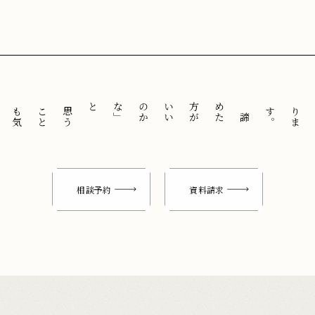
と
「
諦
め
た
方
が
い
い
の
か
な
」
思
う
こ
と
も
気
に
せ
ずに
。
相談予約
資料請求