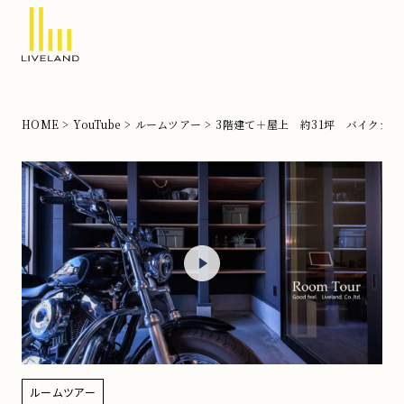
北
摂
の
HOME
YouTube
ルームツアー
3階建て＋屋上 約31坪 バイクガ
注
文
住
宅
な
ら
リ
ブ
ラ
ン
ルームツアー
ド