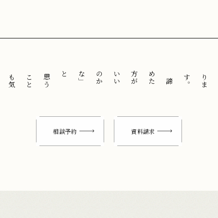
と
「
諦
め
た
方
が
い
い
の
か
な
」
思
う
こ
と
も
気
に
せ
ずに
。
相談予約
資料請求