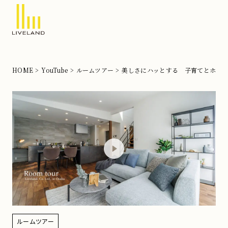
北
摂
の
HOME
YouTube
ルームツアー
美しさにハッとする 子育てとホテ
注
文
住
宅
な
ら
リ
ブ
ラ
ン
ルームツアー
ド