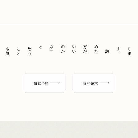
と
「
諦
め
た
方
が
い
い
の
か
な
」
思
う
こ
と
も
気
に
せ
ずに
。
相談予約
資料請求