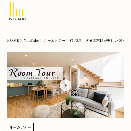
北
摂
の
HOME
YouTube
ルームツアー
約30坪 タモの木目が美しい 暖か
注
文
住
宅
な
ら
リ
ブ
ラ
ン
ルームツアー
ド