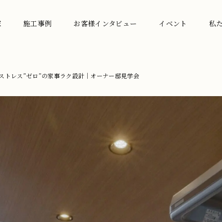
家
施工事例
お客様インタビュー
イベント
私
ストレス”ゼロ”の家事ラク設計｜オーナー邸見学会