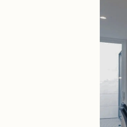
ド
ロ”の
家
事
ラ
ク
設
計
｜
オ
ー
ナ
ー
邸
見
学
会