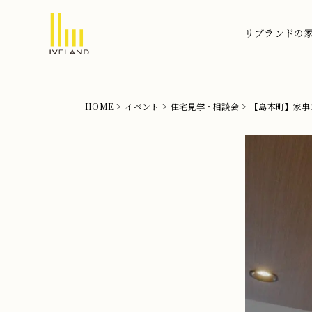
リブランドの
北
摂
の
HOME
イベント
住宅見学・相談会
【島本町】家事
注
文
【島
2026.4.5
住
本
宅
町】
な
家
ら
事
リ
ス
ブ
ト
ラ
レ
ン
ス”ゼ