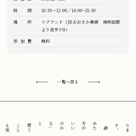
時間
10:30〜12:00／14:00~15:30
場所
リブランド（JRおおさか東線 南吹田駅
より徒歩3分）
参加費
無料
一覧へ戻る
と
「
諦
め
た
方
が
い
い
の
か
な
」
思
う
こ
と
も
気
に
せ
ずに
。