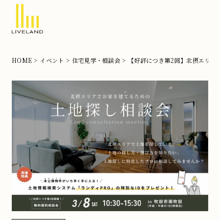
北
摂
HOME
イベント
住宅見学・相談会
【好評につき第2回】北摂エリア
の
注
文
住
宅
な
ら
リ
ブ
ラ
ン
ド