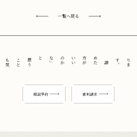
一覧へ戻る
と
「
諦
め
た
方
が
い
い
の
か
な
」
思
う
こ
と
も
気
に
せ
ずに
。
相談予約
資料請求