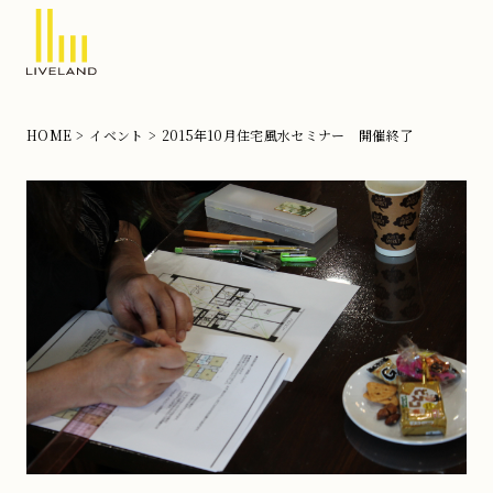
北
摂
HOME
イベント
2015年10月住宅風水セミナー 開催終了
の
注
文
住
宅
な
ら
リ
ブ
ラ
ン
ド