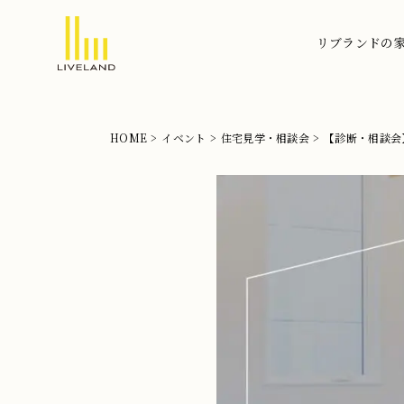
リブランドの
北
摂
の
HOME
イベント
住宅見学・相談会
【診断・相談会
注
文
住
宅
な
ら
リ
ブ
ラ
ン