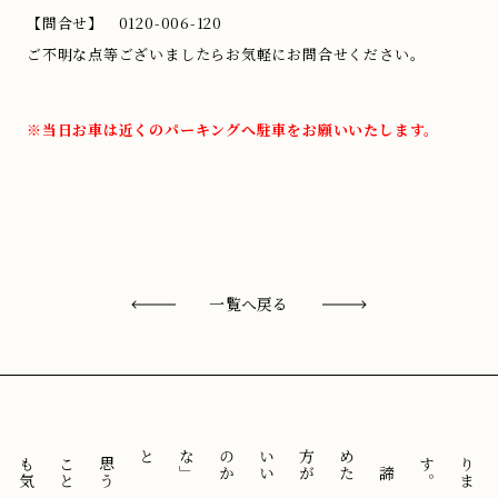
【問合せ】 0120-006-120
ご不明な点等ございましたらお気軽にお問合せください。
※当日お車は近くのパーキングへ駐車をお願いいたします。
一覧へ戻る
と
「
諦
め
た
方
が
い
い
の
か
な
」
思
う
こ
と
も
気
に
せ
ずに
。