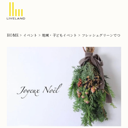
北
摂
HOME
イベント
地域・子どもイベント
フレッシュグリーンでつくる
の
注
文
住
宅
な
ら
リ
ブ
ラ
ン
ド