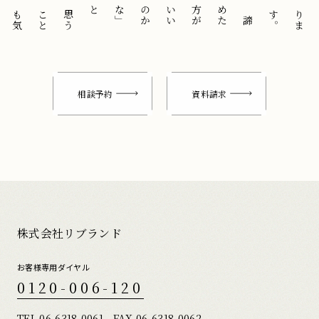
と
「
諦
め
た
方
が
い
い
の
か
な
」
思
う
こ
と
も
気
に
せ
ずに
。
相談予約
資料請求
株式会社リブランド
お客様専用ダイヤル
0120-006-120
TEL.
06-6318-0061
FAX.06-6318-0062