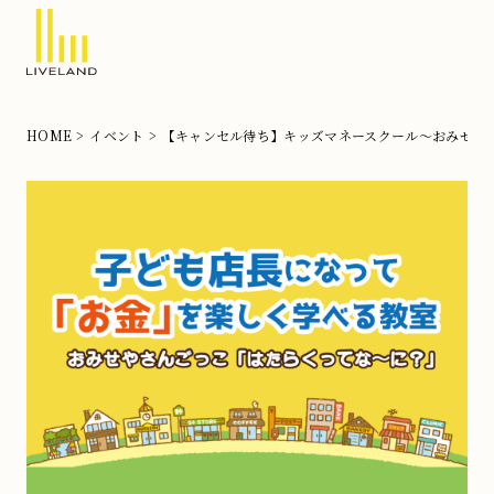
北
摂
HOME
イベント
【キャンセル待ち】キッズマネースクール～おみせや
の
注
文
住
宅
な
ら
リ
ブ
ラ
ン
ド