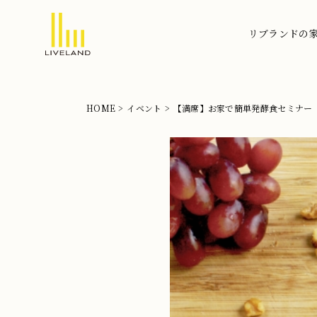
リブランドの
北
摂
の
HOME
イベント
【満席】お家で簡単発酵食セミナー
注
文
住
宅
な
ら
リ
ブ
ラ
ン