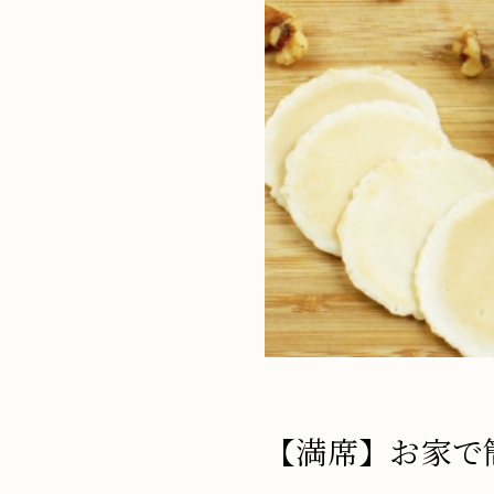
ド
【満席】お家で