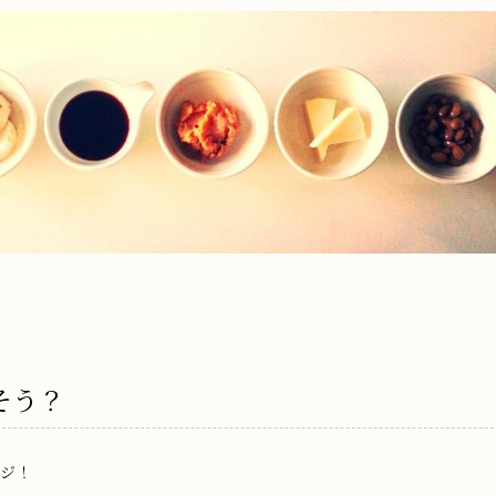
そう？
ジ！