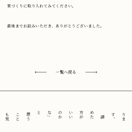
家づくりに取り入れてみてください。
最後までお読みいただき、ありがとうございました。
一覧へ戻る
と
「
諦
め
た
方
が
い
い
の
か
な
」
思
う
こ
と
も
気
に
せ
ずに
。