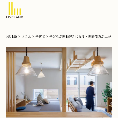
北
摂
の
HOME
コラム
子育て
子どもが運動好きになる・運動能力が上がる家
注
文
住
宅
な
ら
リ
ブ
ラ
ン
ド