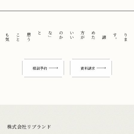
と
「
諦
め
た
方
が
い
い
の
か
な
」
思
う
こ
と
も
気
に
せ
ずに
。
相談予約
資料請求
株式会社リブランド