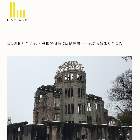
北
摂
の
HOME
コラム
今回の研修は広島原爆ドームから始まりました。
注
文
住
宅
な
ら
リ
ブ
ラ
ン
ド