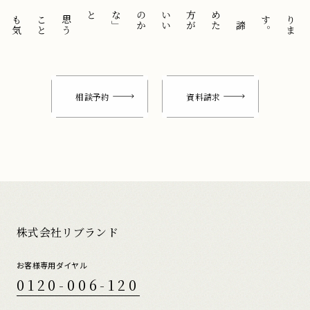
と
「
諦
め
た
方
が
い
い
の
か
な
」
思
う
こ
と
も
気
に
せ
ずに
。
相談予約
資料請求
株式会社リブランド
お客様専用ダイヤル
0120-006-120