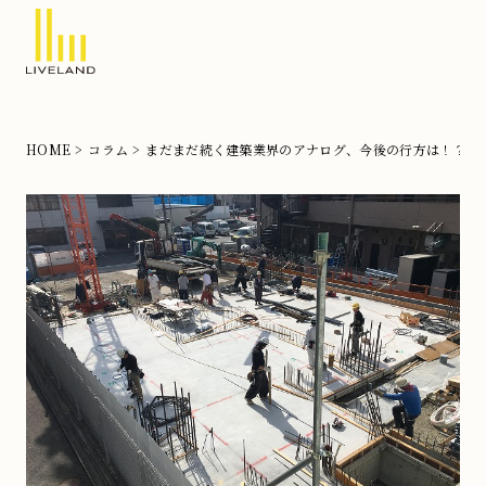
北
摂
の
HOME
コラム
まだまだ続く建築業界のアナログ、今後の行方は！？
注
文
住
宅
な
ら
リ
ブ
ラ
ン
ド