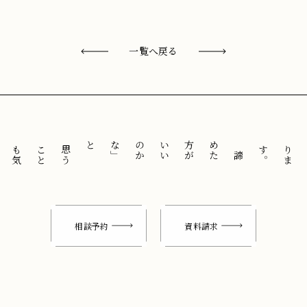
一覧へ戻る
と
「
諦
め
た
方
が
い
い
の
か
な
」
思
う
こ
と
も
気
に
せ
ずに
。
相談予約
資料請求