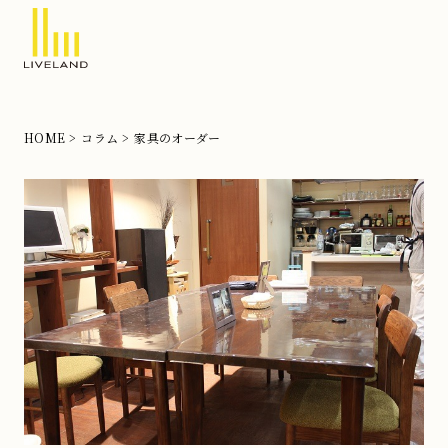
北
摂
の
HOME
コラム
家具のオーダー
注
文
住
宅
な
ら
リ
ブ
ラ
ン
ド