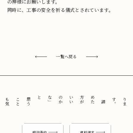
の神様にお願いします。
同時に、工事の安全を祈る儀式とされています。
一覧へ戻る
と
「
諦
め
た
方
が
い
い
の
か
な
」
思
う
こ
と
も
気
に
せ
ずに
。
相談予約
資料請求