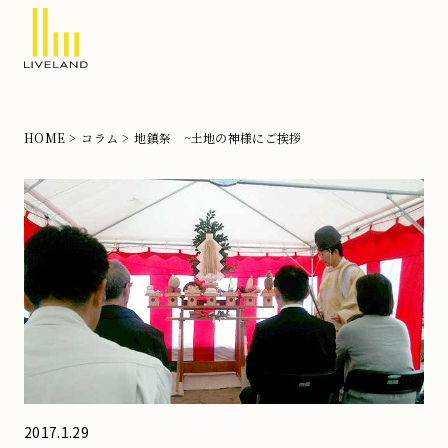
北
摂
の
HOME
コラム
地鎮祭 ~土地の神様にご挨拶
注
文
住
宅
な
ら
リ
ブ
ラ
ン
2017.1.29
ド